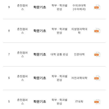
춘천캠퍼
학부 · 학과별
수의과대학
학문기초
9
스
편성
(수의예과)
춘천캠퍼
학부 · 학과별
의생명과학대
학문기초
8
스
편성
학
춘천캠퍼
학문기초
7
대학 공통 편성
인문대학
스
춘천캠퍼
학부 · 학과별
학문기초
6
자연과학대학
스
편성
춘천캠퍼
학부 · 학과별
학문기초
5
IT대학
스
편성