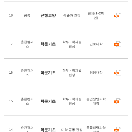
전체(1~2학
균형교양
18
공통
예술과 건강
년)
춘천캠퍼
학부 · 학과별
학문기초
17
간호대학
스
편성
춘천캠퍼
학부 · 학과별
학문기초
16
경영대학
스
편성
춘천캠퍼
학부 · 학과별
농업생명과학
학문기초
15
스
편성
대학
춘천캠퍼
동물생명과학
학문기초
14
대학 공통 편성
스
대학