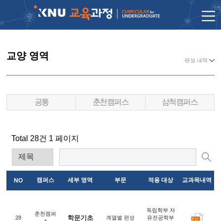
교양 영역
편성 내역
공통
춘천캠퍼스
삼척캠퍼스
Total 28건
1 페이지
캠퍼스
세부 영역
부문
적용 대상
교과목내역
NO
독립학부 자
춘천캠퍼
학문기초
28
계열별 편성
유전공학부
스