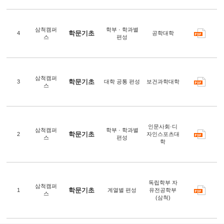
삼척캠퍼
학부 · 학과별
학문기초
4
공학대학
스
편성
삼척캠퍼
학문기초
3
대학 공통 편성
보건과학대학
스
인문사회·디
삼척캠퍼
학부 · 학과별
학문기초
2
자인스포츠대
스
편성
학
독립학부 자
삼척캠퍼
학문기초
1
계열별 편성
유전공학부
스
(삼척)