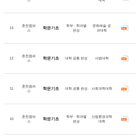
춘천캠퍼
학부 · 학과별
문화예술·공
학문기초
13
스
편성
과대학
춘천캠퍼
학문기초
12
대학 공통 편성
사범대학
스
춘천캠퍼
학문기초
11
대학 공통 편성
사회과학대학
스
춘천캠퍼
학부 · 학과별
산림환경과학
학문기초
10
스
편성
대학