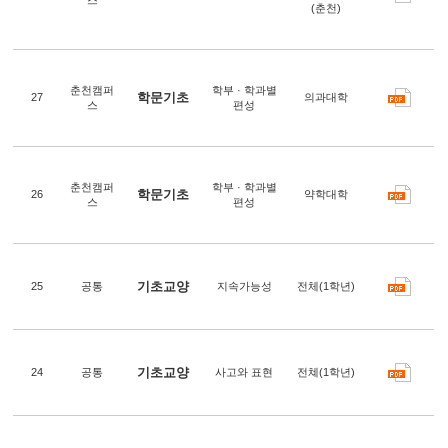
(춘천)
춘천캠퍼
학부 · 학과별
학문기초
27
의과대학
스
편성
춘천캠퍼
학부 · 학과별
학문기초
26
약학대학
스
편성
기초교양
25
공통
지속가능성
전체(1학년)
기초교양
24
공통
사고와 표현
전쳬(1학년)