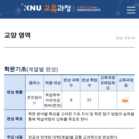
교양 영역
편성 내역
학문기초
(계열별 편성)
교육과정
편성 과목
편성 학점
교육과정
캠퍼스
적용 대상
프레임워
수
수
표
크
편성 현황
독립학부
춘천캠퍼
자유전공
9
27
스
학부(춘천)
학문 분야별 특성을 고려한 기초 지식 및 학문 탐구 방법의 습득을
편성 목표
통해 학습역량의 강화를 목표로 한다.
주요 내용
전공과 연계된 대학(계열)별 공통 교과목으로 편성한다.