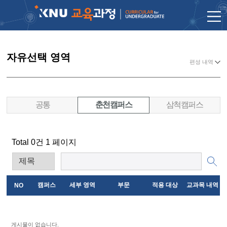
자유선택 영역
편성 내역
공통
춘천캠퍼스
삼척캠퍼스
Total 0건
1 페이지
캠퍼스
세부 영역
부문
적용 대상
교과목 내역
NO
게시물이 없습니다.